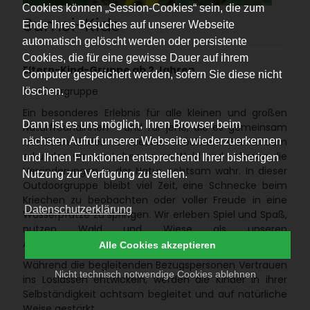
Cookies können „Session-Cookies“ sein, die zum
Sumsi-Kids
Ende Ihres Besuches auf unserer Webseite
automatisch gelöscht werden oder persistente
Cookies, die für eine gewisse Dauer auf ihrem
Eltern-Kind-Gruppe ab 2 Jahren
Computer gespeichert werden, sofern Sie diese nicht
Outdoorgruppe
löschen.
Ein besonderes Erlebnis für alle kleinen und großen
Dann ist es uns möglich, Ihren Browser beim
NaturfreundInnen – und für jene, die es gemeinsam
nächsten Aufruf unserer Webseite wiederzuerkennen
mit ihren Kindern entdecken möchten! Gemeinsam
erkunden wir den Lebensraum Wald und nehmen die
und Ihnen Funktionen entsprechend Ihrer bisherigen
Veränderungen in der Natur achtsam wahr. In dieser
Nutzung zur Verfügung zu stellen.
Outdoorgruppe bleibt viel Zeit, eine Schnecke beim
Kriechen zu beobachten oder voller Freude in eine
Datenschutzerklärung
Wasserpfütze zu springen. Wir erleben Spiel und Spaß,
nutzen Wald und Wiese als unseren
Abenteuerspielplatz und den Himmel als unser Zelt.
Alle Cookies akzeptieren
Während die begleitenden Bezugspersonen Vertrauen
Nicht technisch notwendige Cookies ablehnen
ins Loslassen entwickeln, werden die Kinder in ihrer
Selbständigkeit achtsam begleitet und auf natürliche
Weise gestärkt.