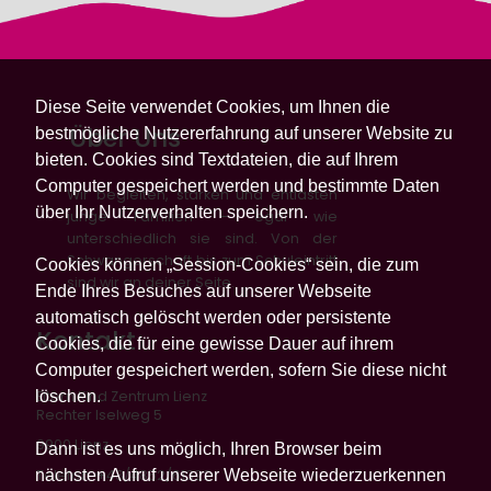
Diese Seite verwendet Cookies, um Ihnen die
Über Uns
bestmögliche Nutzererfahrung auf unserer Website zu
bieten. Cookies sind Textdateien, die auf Ihrem
Computer gespeichert werden und bestimmte Daten
Wir begleiten, stärken und entlasten
über Ihr Nutzerverhalten speichern.
junge Familien – egal wie
unterschiedlich sie sind. Von der
Schwangerschaft bis zum Schuleintritt
Cookies können „Session-Cookies“ sein, die zum
sind wir an deiner Seite.
Ende Ihres Besuches auf unserer Webseite
automatisch gelöscht werden oder persistente
Kontakt
Cookies, die für eine gewisse Dauer auf ihrem
Computer gespeichert werden, sofern Sie diese nicht
löschen.
Eltern Kind Zentrum Lienz
Rechter Iselweg 5
9900 Lienz
Dann ist es uns möglich, Ihren Browser beim
nächsten Aufruf unserer Webseite wiederzuerkennen
Telefon: +43/4852/61322