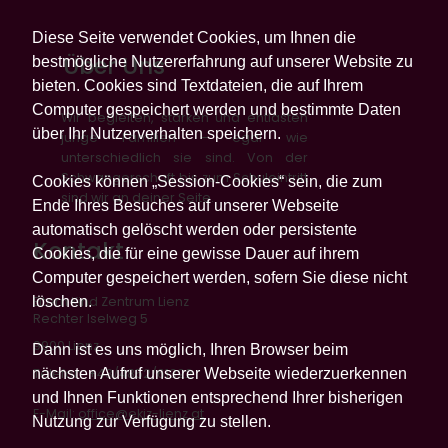
Diese Seite verwendet Cookies, um Ihnen die
Über Uns
bestmögliche Nutzererfahrung auf unserer Website zu
bieten. Cookies sind Textdateien, die auf Ihrem
Computer gespeichert werden und bestimmte Daten
Wir begleiten, stärken und entlasten
über Ihr Nutzerverhalten speichern.
junge Familien – egal wie
unterschiedlich sie sind. Von der
Schwangerschaft bis zum Schuleintritt
Cookies können „Session-Cookies“ sein, die zum
sind wir an deiner Seite.
Ende Ihres Besuches auf unserer Webseite
automatisch gelöscht werden oder persistente
Kontakt
Cookies, die für eine gewisse Dauer auf ihrem
Computer gespeichert werden, sofern Sie diese nicht
löschen.
Eltern Kind Zentrum Lienz
Rechter Iselweg 5
9900 Lienz
Dann ist es uns möglich, Ihren Browser beim
nächsten Aufruf unserer Webseite wiederzuerkennen
Telefon: +43/4852/61322
und Ihnen Funktionen entsprechend Ihrer bisherigen
E-Mail:
office@ekiz-lienz.at
Nutzung zur Verfügung zu stellen.