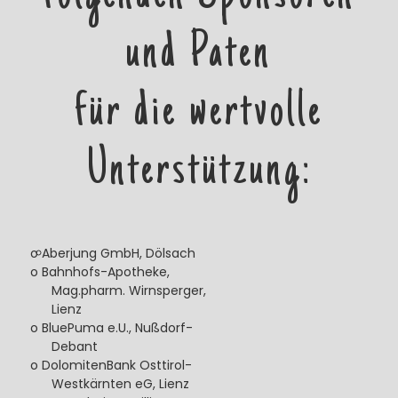
und Paten
für die wertvolle
Unterstützung:
o Aberjung GmbH, Dölsach
o Bahnhofs-Apotheke,
Mag.pharm. Wirnsperger,
Lienz
o BluePuma e.U., Nußdorf-
Debant
o DolomitenBank Osttirol-
Westkärnten eG, Lienz