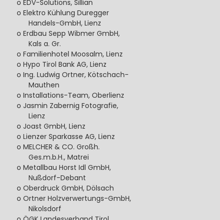
o EDV-Solutions, Sillian
o Elektro Kühlung Duregger
Handels-GmbH, Lienz
o Erdbau Sepp Wibmer GmbH,
Kals a. Gr.
o Familienhotel Moosalm, Lienz
o Hypo Tirol Bank AG, Lienz
o Ing. Ludwig Ortner, Kötschach-
Mauthen
o Installations-Team, Oberlienz
o Jasmin Zabernig Fotografie,
Lienz
o Joast GmbH, Lienz
o Lienzer Sparkasse AG, Lienz
o MELCHER & CO. Großh.
Ges.m.b.H., Matrei
o Metallbau Horst Idl GmbH,
Nußdorf-Debant
o Oberdruck GmbH, Dölsach
o Ortner Holzverwertungs-GmbH,
Nikolsdorf
o ÖGK Landesverband Tirol,