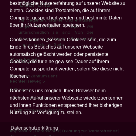
Über Uns
bestmögliche Nutzererfahrung auf unserer Website zu
bieten. Cookies sind Textdateien, die auf Ihrem
Computer gespeichert werden und bestimmte Daten
Wir begleiten, stärken und entlasten
über Ihr Nutzerverhalten speichern.
junge Familien – egal wie
unterschiedlich sie sind. Von der
Schwangerschaft bis zum Schuleintritt
Cookies können „Session-Cookies“ sein, die zum
sind wir an deiner Seite.
Ende Ihres Besuches auf unserer Webseite
automatisch gelöscht werden oder persistente
Kontakt
Cookies, die für eine gewisse Dauer auf ihrem
Computer gespeichert werden, sofern Sie diese nicht
löschen.
Eltern Kind Zentrum Lienz
Rechter Iselweg 5
9900 Lienz
Dann ist es uns möglich, Ihren Browser beim
nächsten Aufruf unserer Webseite wiederzuerkennen
Telefon: +43/4852/61322
und Ihnen Funktionen entsprechend Ihrer bisherigen
E-Mail:
office@ekiz-lienz.at
Nutzung zur Verfügung zu stellen.
Datenschutzerklärung
Impressum
|
Datenschutz
|
Erklärung zur Barrierefreiheit
|