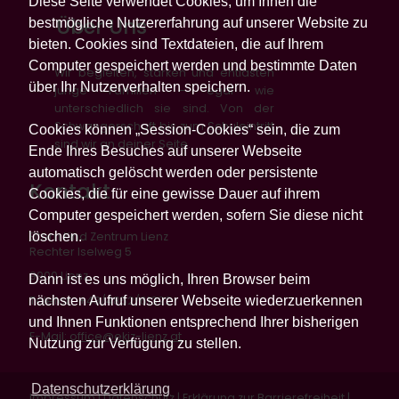
Diese Seite verwendet Cookies, um Ihnen die
Über Uns
bestmögliche Nutzererfahrung auf unserer Website zu
bieten. Cookies sind Textdateien, die auf Ihrem
Computer gespeichert werden und bestimmte Daten
Wir begleiten, stärken und entlasten
über Ihr Nutzerverhalten speichern.
junge Familien – egal wie
unterschiedlich sie sind. Von der
Schwangerschaft bis zum Schuleintritt
Cookies können „Session-Cookies“ sein, die zum
sind wir an deiner Seite.
Ende Ihres Besuches auf unserer Webseite
automatisch gelöscht werden oder persistente
Kontakt
Cookies, die für eine gewisse Dauer auf ihrem
Computer gespeichert werden, sofern Sie diese nicht
löschen.
Eltern Kind Zentrum Lienz
Rechter Iselweg 5
9900 Lienz
Dann ist es uns möglich, Ihren Browser beim
nächsten Aufruf unserer Webseite wiederzuerkennen
Telefon: +43/4852/61322
und Ihnen Funktionen entsprechend Ihrer bisherigen
E-Mail:
office@ekiz-lienz.at
Nutzung zur Verfügung zu stellen.
Datenschutzerklärung
Impressum
|
Datenschutz
|
Erklärung zur Barrierefreiheit
|