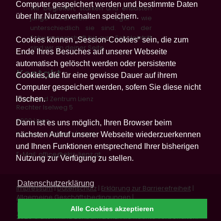
Computer gespeichert werden und bestimmte Daten
Wir begleiten, stärken und entlasten
über Ihr Nutzerverhalten speichern.
junge Familien – egal wie
unterschiedlich sie sind. Von der
Schwangerschaft bis zum Schuleintritt
Cookies können „Session-Cookies“ sein, die zum
sind wir an deiner Seite.
Ende Ihres Besuches auf unserer Webseite
automatisch gelöscht werden oder persistente
Kontakt
Cookies, die für eine gewisse Dauer auf ihrem
Computer gespeichert werden, sofern Sie diese nicht
löschen.
Eltern Kind Zentrum Lienz
Rechter Iselweg 5
9900 Lienz
Dann ist es uns möglich, Ihren Browser beim
nächsten Aufruf unserer Webseite wiederzuerkennen
Telefon: +43/4852/61322
und Ihnen Funktionen entsprechend Ihrer bisherigen
E-Mail:
office@ekiz-lienz.at
Nutzung zur Verfügung zu stellen.
Datenschutzerklärung
Impressum
|
Datenschutz
|
Erklärung zur Barrierefreiheit
|
Allgemeine Geschäftsbedingungen
|
Vertrag widerrufen
Alle Cookies akzeptieren
2026 © Eltern Kind Zentrum Lienz. Alle Rechte vorbehalten.