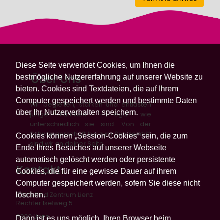
Diese Seite verwendet Cookies, um Ihnen die
Über Uns
bestmögliche Nutzererfahrung auf unserer Website zu
bieten. Cookies sind Textdateien, die auf Ihrem
Computer gespeichert werden und bestimmte Daten
Wir begleiten, stärken und entlasten
über Ihr Nutzerverhalten speichern.
junge Familien – egal wie
unterschiedlich sie sind. Von der
Schwangerschaft bis zum Schuleintritt
Cookies können „Session-Cookies“ sein, die zum
sind wir an deiner Seite.
Ende Ihres Besuches auf unserer Webseite
automatisch gelöscht werden oder persistente
Kontakt
Cookies, die für eine gewisse Dauer auf ihrem
Computer gespeichert werden, sofern Sie diese nicht
löschen.
Eltern Kind Zentrum Lienz
Rechter Iselweg 5
9900 Lienz
Dann ist es uns möglich, Ihren Browser beim