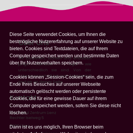
Diese Seite verwendet Cookies, um Ihnen die
Über Uns
bestmögliche Nutzererfahrung auf unserer Website zu
bieten. Cookies sind Textdateien, die auf Ihrem
Computer gespeichert werden und bestimmte Daten
Wir begleiten, stärken und entlasten
über Ihr Nutzerverhalten speichern.
junge Familien – egal wie
unterschiedlich sie sind. Von der
Schwangerschaft bis zum Schuleintritt
Cookies können „Session-Cookies“ sein, die zum
sind wir an deiner Seite.
Ende Ihres Besuches auf unserer Webseite
automatisch gelöscht werden oder persistente
Kontakt
Cookies, die für eine gewisse Dauer auf ihrem
Computer gespeichert werden, sofern Sie diese nicht
löschen.
Eltern Kind Zentrum Lienz
Rechter Iselweg 5
9900 Lienz
Dann ist es uns möglich, Ihren Browser beim