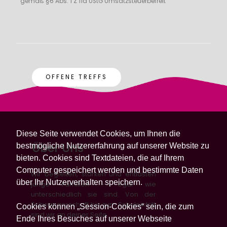
gemäß §6 Abs. 1 Z 11a UStG Umsatzsteuerbefreit
OFFENE TREFFS
Diese Seite verwendet Cookies, um Ihnen die
Über Uns
bestmögliche Nutzererfahrung auf unserer Website zu
bieten. Cookies sind Textdateien, die auf Ihrem
Computer gespeichert werden und bestimmte Daten
Wir begleiten, stärken und entlasten
über Ihr Nutzerverhalten speichern.
junge Familien – egal wie
unterschiedlich sie sind. Von der
Schwangerschaft bis zum Schuleintritt
Cookies können „Session-Cookies“ sein, die zum
sind wir an deiner Seite.
Ende Ihres Besuches auf unserer Webseite