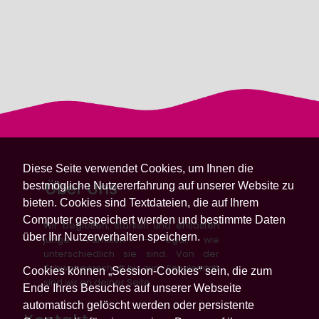
Diese Seite verwendet Cookies, um Ihnen die
Über Uns
bestmögliche Nutzererfahrung auf unserer Website zu
bieten. Cookies sind Textdateien, die auf Ihrem
Computer gespeichert werden und bestimmte Daten
Wir begleiten, stärken und entlasten
über Ihr Nutzerverhalten speichern.
junge Familien – egal wie
unterschiedlich sie sind. Von der
Schwangerschaft bis zum Schuleintritt
Cookies können „Session-Cookies“ sein, die zum
sind wir an deiner Seite.
Ende Ihres Besuches auf unserer Webseite
automatisch gelöscht werden oder persistente