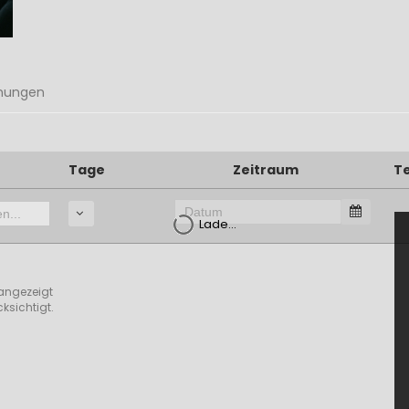
nungen
Tage
Zeitraum
T
Lade...
angezeigt
ksichtigt.