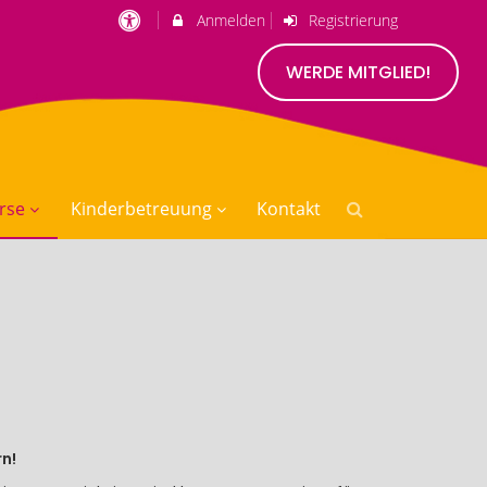
Anmelden
Registrierung
WERDE MITGLIED!
rse
Kinderbetreuung
Kontakt
rn!