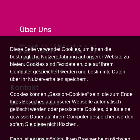
Über Uns
Wir begleiten, stärken und entlasten
Diese Seite verwendet Cookies, um Ihnen die
junge Familien – egal wie
bestmögliche Nutzererfahrung auf unserer Website zu
unterschiedlich sie sind. Von der
bieten. Cookies sind Textdateien, die auf Ihrem
Schwangerschaft bis zum Schuleintritt
sind wir an deiner Seite.
Computer gespeichert werden und bestimmte Daten
über Ihr Nutzerverhalten speichern.
Kontakt
Cookies können „Session-Cookies“ sein, die zum Ende
Ihres Besuches auf unserer Webseite automatisch
Eltern Kind Zentrum Lienz
Rechter Iselweg 5
gelöscht werden oder persistente Cookies, die für eine
gewisse Dauer auf ihrem Computer gespeichert werden,
9900 Lienz
sofern Sie diese nicht löschen.
Telefon: +43/4852/61322
E-Mail:
office@ekiz-lienz.at
Dann ist es uns möglich, Ihren Browser beim nächsten