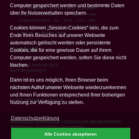
Computer gespeichert werden und bestimmte Daten
Wir begleiten, stärken und entlasten
über Ihr Nutzerverhalten speichern.
junge Familien – egal wie
unterschiedlich sie sind. Von der
Schwangerschaft bis zum Schuleintritt
Cookies können „Session-Cookies“ sein, die zum
sind wir an deiner Seite.
Ende Ihres Besuches auf unserer Webseite
automatisch gelöscht werden oder persistente
Kontakt
Cookies, die für eine gewisse Dauer auf ihrem
Computer gespeichert werden, sofern Sie diese nicht
löschen.
Eltern Kind Zentrum Lienz
Rechter Iselweg 5
9900 Lienz
Dann ist es uns möglich, Ihren Browser beim
nächsten Aufruf unserer Webseite wiederzuerkennen
Telefon: +43/4852/61322
und Ihnen Funktionen entsprechend Ihrer bisherigen
E-Mail:
office@ekiz-lienz.at
Nutzung zur Verfügung zu stellen.
Datenschutzerklärung
Impressum
|
Datenschutz
|
Erklärung zur Barrierefreiheit
|
Allgemeine Geschäftsbedingungen
|
Vertrag widerrufen
Alle Cookies akzeptieren